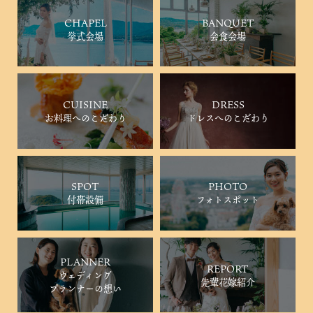
CHAPEL
BANQUET
挙式会場
会食会場
CUISINE
DRESS
お料理へのこだわり
ドレスへのこだわり
SPOT
PHOTO
付帯設備
フォトスポット
PLANNER
REPORT
ウェディング
先輩花嫁紹介
プランナーの想い