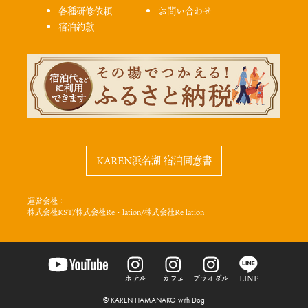
各種研修依頼
お問い合わせ
宿泊約款
KAREN浜名湖 宿泊同意書
運営会社：
株式会社KST/株式会社Re・lation/株式会社Re lation
ホテル
カフェ
ブライダル
LINE
© KAREN HAMANAKO with Dog