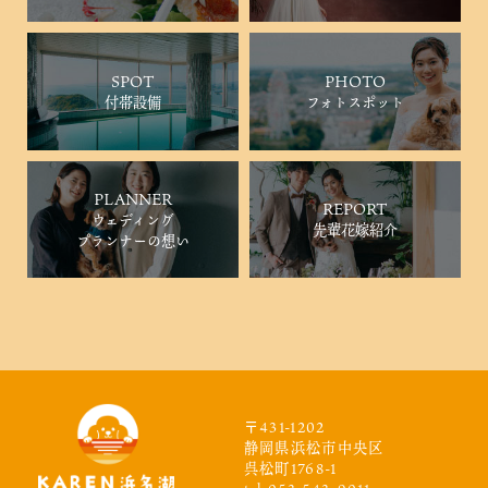
SPOT
PHOTO
付帯設備
フォトスポット
PLANNER
REPORT
ウェディング
先輩花嫁紹介
プランナーの想い
〒431-1202
静岡県浜松市中央区
呉松町1768-1