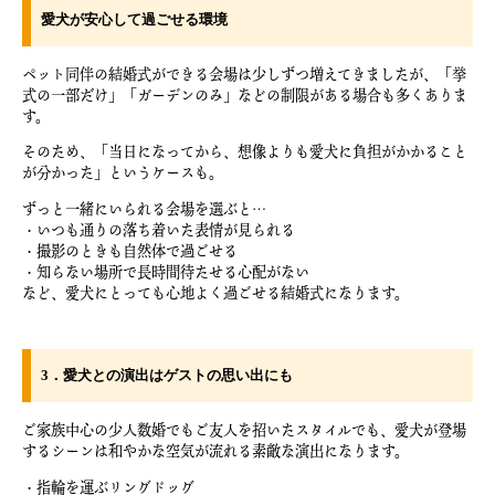
愛犬が安心して過ごせる環境
ペット同伴の結婚式ができる会場は少しずつ増えてきましたが、「挙
式の一部だけ」「ガーデンのみ」などの制限がある場合も多くありま
す。
そのため、「当日になってから、想像よりも愛犬に負担がかかること
が分かった」というケースも。
ずっと一緒にいられる会場を選ぶと…
・いつも通りの落ち着いた表情が見られる
・撮影のときも自然体で過ごせる
・知らない場所で長時間待たせる心配がない
など、愛犬にとっても心地よく過ごせる結婚式になります。
3．愛犬との演出はゲストの思い出にも
ご家族中心の少人数婚でもご友人を招いたスタイルでも、愛犬が登場
するシーンは和やかな空気が流れる素敵な演出になります。
・指輪を運ぶリングドッグ