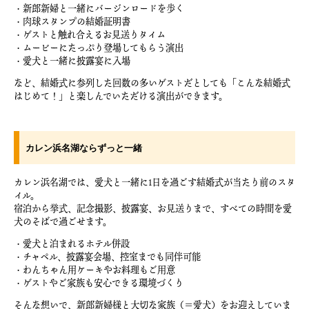
・新郎新婦と一緒にバージンロードを歩く
・肉球スタンプの結婚証明書
・ゲストと触れ合えるお見送りタイム
・ムービーにたっぷり登場してもらう演出
・愛犬と一緒に披露宴に入場
など、結婚式に参列した回数の多いゲストだとしても「こんな結婚式
はじめて！」と楽しんでいただける演出ができます。
カレン浜名湖ならずっと一緒
カレン浜名湖では、愛犬と一緒に1日を過ごす結婚式が当たり前のスタ
イル。
宿泊から挙式、記念撮影、披露宴、お見送りまで、すべての時間を愛
犬のそばで過ごせます。
・愛犬と泊まれるホテル併設
・チャペル、披露宴会場、控室までも同伴可能
・わんちゃん用ケーキやお料理もご用意
・ゲストやご家族も安心できる環境づくり
そんな想いで、新郎新婦様と大切な家族（＝愛犬）をお迎えしていま