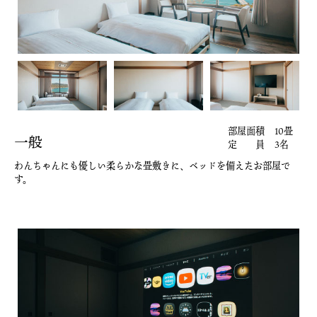
部屋面積
10畳
一般
定 員
3名
わんちゃんにも優しい柔らかな畳敷きに、
ベッドを備えたお部屋で
す。