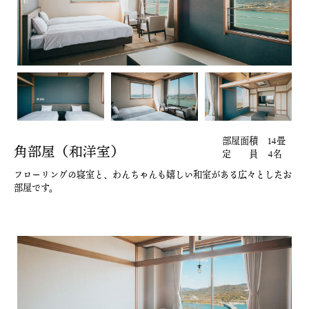
部屋面積
14畳
角部屋（和洋室）
定 員
4名
フローリングの寝室と、わんちゃんも嬉しい
和室がある広々としたお
部屋です。