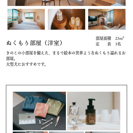
部屋面積
23m²
ぬくもり部屋（洋室）
定 員
3名
きのこの小部屋を備えた、
まるで絵本の世界ようなぬくもり溢れるお
部屋。
大型犬におすすめです。